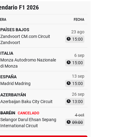
endario F1 2026
ERA
FECHA
PAÍSES BAJOS
23 ago
Zandvoort CM.com Circuit
15:00
Zandvoort
ITALIA
6 sep
Monza Autodromo Nazionale
15:00
di Monza
13 sep
ESPAÑA
Madrid Madring
15:00
26 sep
AZERBAIYÁN
Azerbaijan Baku City Circuit
13:00
BARÉIN
CANCELADO
4 oct
Selangor Darul Ehsan Sepang
09:00
International Circuit