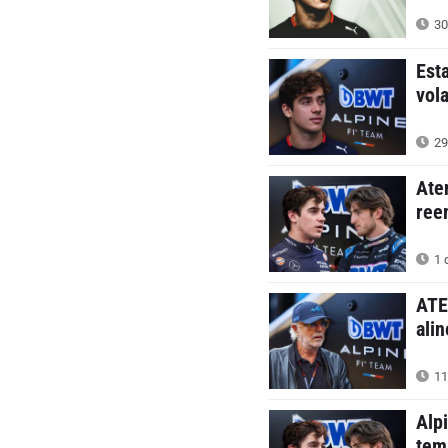
30
Est
vol
29
Ate
ree
1 
ATE
ali
11
Alp
tem