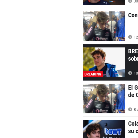
30
Con
12
BRE
sob
10
BREAKING
El 
de 
8 d
Col
su c