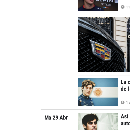
11
La 
de 
1 
Así
Ma 29 Abr
aut