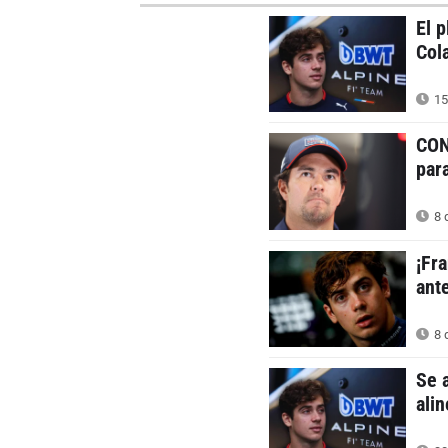
El 
Col
15
CON
par
8 
¡Fr
ant
8 
Se 
ali