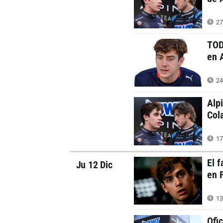
27
TOD
en 
24
Alp
Col
17
El 
Ju 12 Dic
en 
13
Ofi