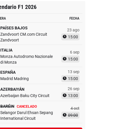
endario F1 2026
ERA
FECHA
PAÍSES BAJOS
23 ago
Zandvoort CM.com Circuit
15:00
Zandvoort
ITALIA
6 sep
Monza Autodromo Nazionale
15:00
di Monza
13 sep
ESPAÑA
Madrid Madring
15:00
26 sep
AZERBAIYÁN
Azerbaijan Baku City Circuit
13:00
BARÉIN
CANCELADO
4 oct
Selangor Darul Ehsan Sepang
09:00
International Circuit