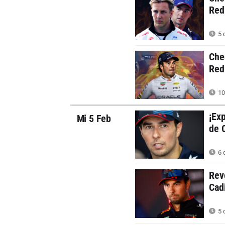
Red
5 
Che
Red 
10
¡Ex
Mi 5 Feb
de 
6 
Rev
Cad
5 