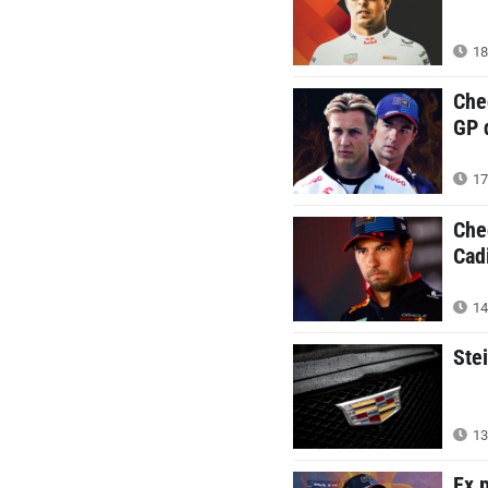
18
Che
GP 
17
Che
Cad
14
Ste
13
Ex 