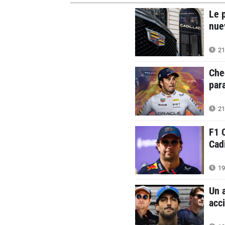
Le 
nue
21
Che
par
21
F1 
Cad
19
Un 
acc