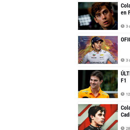
Col
en 
3 
OFI
3 
ÚLT
F1
12
Col
Cad
28