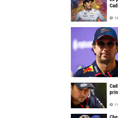
Cadi
13
Cad
prin
11
Che