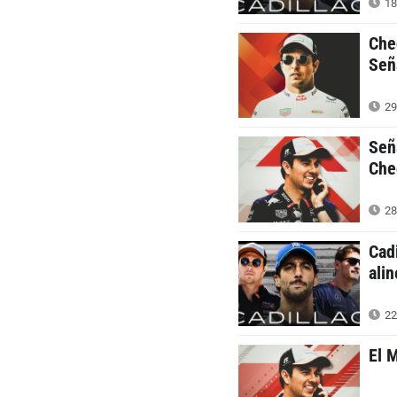
18
Che
Señ
29
Señ
Che
28
Cad
ali
22
El 