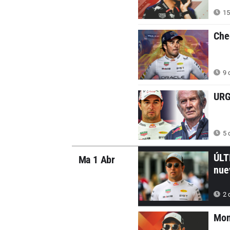
15
Che
9 
URG
5 
ÚLT
Ma 1 Abr
nue
2 
Mon