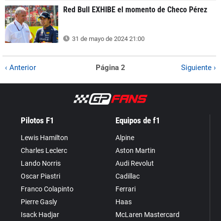
Red Bull EXHIBE el momento de Checo Pérez
31 de mayo de 2024 21:00
‹ Anterior
Página 2
Siguiente ›
Pilotos F1
Equipos de f1
Lewis Hamilton
Alpine
Charles Leclerc
Aston Martin
Lando Norris
Audi Revolut
Oscar Piastri
Cadillac
Franco Colapinto
Ferrari
Pierre Gasly
Haas
Isack Hadjar
McLaren Mastercard