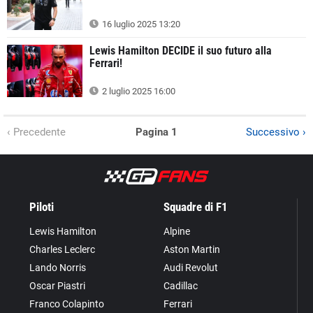
16 luglio 2025 13:20
Lewis Hamilton DECIDE il suo futuro alla
Ferrari!
2 luglio 2025 16:00
‹ Precedente
Pagina 1
Successivo ›
Piloti
Squadre di F1
Lewis Hamilton
Alpine
Charles Leclerc
Aston Martin
Lando Norris
Audi Revolut
Oscar Piastri
Cadillac
Franco Colapinto
Ferrari