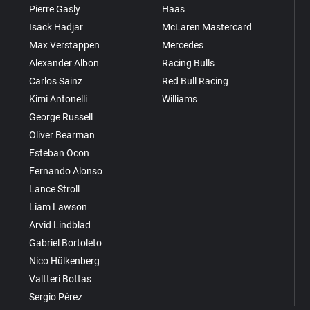
Pierre Gasly
Haas
Isack Hadjar
McLaren Mastercard
Max Verstappen
Mercedes
Alexander Albon
Racing Bulls
Carlos Sainz
Red Bull Racing
Kimi Antonelli
Williams
George Russell
Oliver Bearman
Esteban Ocon
Fernando Alonso
Lance Stroll
Liam Lawson
Arvid Lindblad
Gabriel Bortoleto
Nico Hülkenberg
Valtteri Bottas
Sergio Pérez