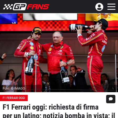
Foto: © IMAGO
F1 FERRARI OGGI
F1 Ferrari oggi: richiesta di firma
per un latino; notizia bomba in vista; il