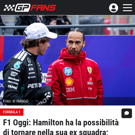
Foto: © IMAGO
FORMULA 1
F1 Oggi: Hamilton ha la possibilità
di tornare nella sua ex squadra;