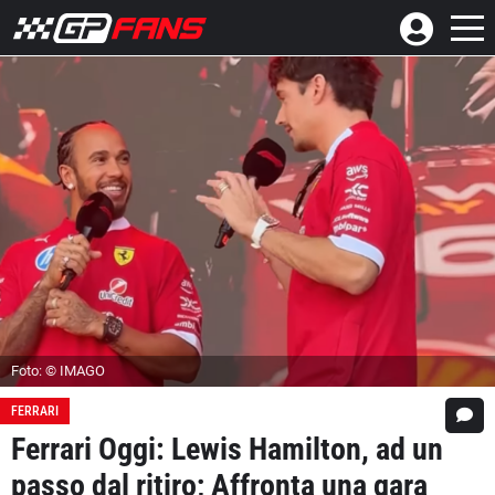
Foto: © IMAGO
FERRARI
Ferrari Oggi: Lewis Hamilton, ad un
passo dal ritiro; Affronta una gara