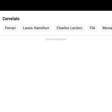
Correlato
Ferrari
Lewis Hamilton
Charles Leclerc
FIA
Monac
ADVERTISEMENT