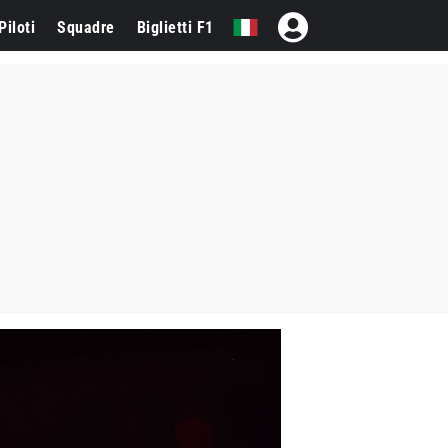
Piloti
Squadre
Biglietti F1