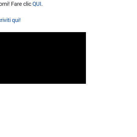
rni! Fare clic
QUI
.
riviti qui!