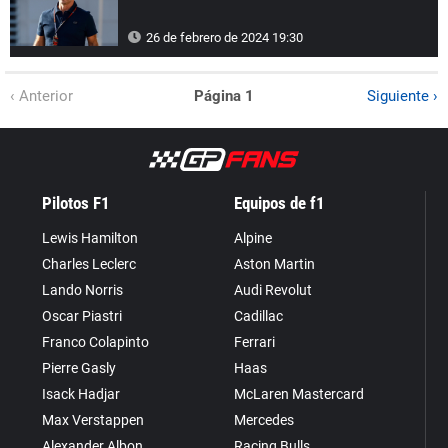
26 de febrero de 2024 19:30
‹ Anterior
Página 1
Siguiente ›
Pilotos F1
Equipos de f1
Lewis Hamilton
Alpine
Charles Leclerc
Aston Martin
Lando Norris
Audi Revolut
Oscar Piastri
Cadillac
Franco Colapinto
Ferrari
Pierre Gasly
Haas
Isack Hadjar
McLaren Mastercard
Max Verstappen
Mercedes
Alexander Albon
Racing Bulls