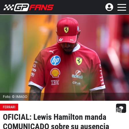
Foto: © IMAGO
FERRARI
OFICIAL: Lewis Hamilton manda
COMUNICADO sobre su ausencia