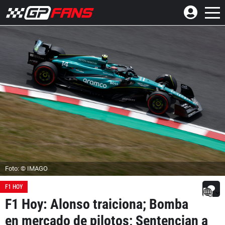
Foto: © IMAGO
F1 HOY
F1 Hoy: Alonso traiciona; Bomba
en mercado de pilotos; Sentencian a