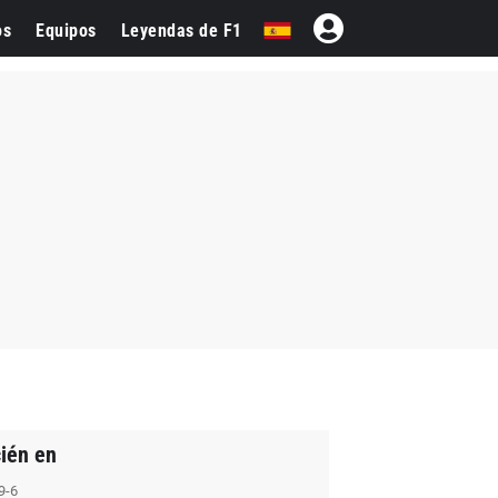
os
Equipos
Leyendas de F1
ién en
9-6