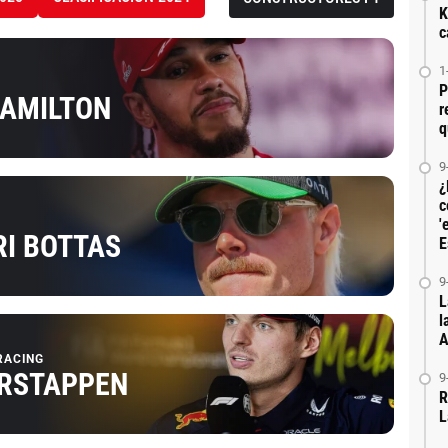
K
c
1
P
HAMILTON
r
q
9
¿
c
'
RI BOTTAS
E
9
L
l
A
RACING
RSTAPPEN
9
R
L