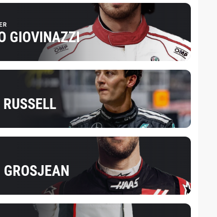
ER
O GIOVINAZZI
 RUSSELL
 GROSJEAN