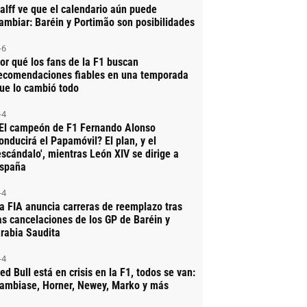
alff ve que el calendario aún puede
ambiar: Baréin y Portimão son posibilidades
-6
or qué los fans de la F1 buscan
ecomendaciones fiables en una temporada
ue lo cambió todo
-4
El campeón de F1 Fernando Alonso
onducirá el Papamóvil? El plan, y el
escándalo', mientras León XIV se dirige a
spaña
-4
a FIA anuncia carreras de reemplazo tras
as cancelaciones de los GP de Baréin y
rabia Saudita
-4
ed Bull está en crisis en la F1, todos se van:
ambiase, Horner, Newey, Marko y más