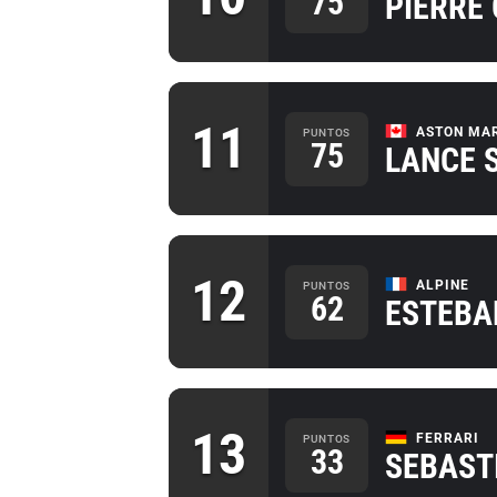
75
PIERRE
11
ASTON MA
PUNTOS
75
LANCE 
12
ALPINE
PUNTOS
62
ESTEBA
13
FERRARI
PUNTOS
33
SEBAST