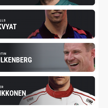
LLS
KVYAT
RTIN
ÜLKENBERG
ER
AIKKONEN