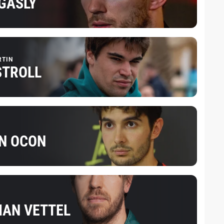
 GASLY
RTIN
STROLL
N OCON
IAN VETTEL