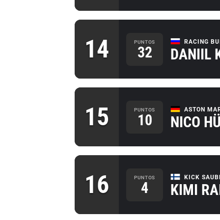
14
RACING BU
PUNTOS
32
DANIIL 
15
ASTON MA
PUNTOS
10
NICO H
16
KICK SAUB
PUNTOS
4
KIMI R