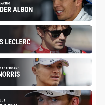
RACING
DER ALBON
S LECLERC
MASTERCARD
NORRIS
LLS