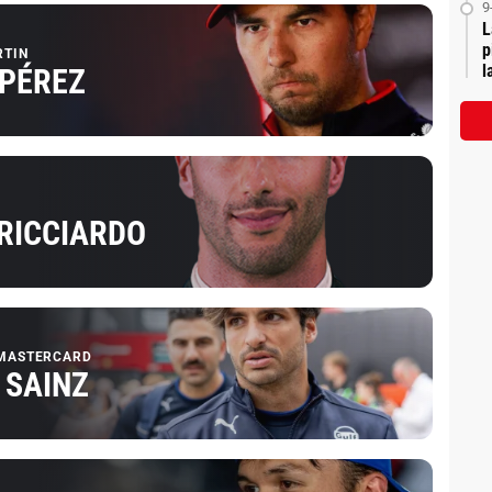
9
L
p
RTIN
l
 PÉREZ
 RICCIARDO
MASTERCARD
 SAINZ