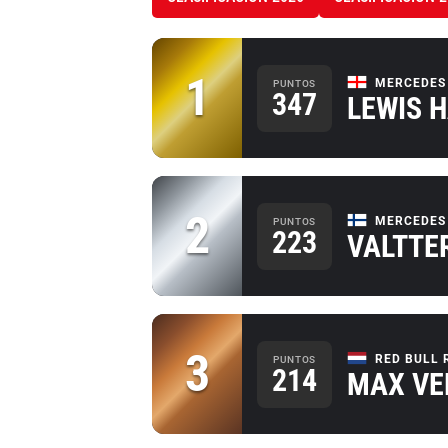
1
MERCEDES
PUNTOS
347
LEWIS 
2
MERCEDES
PUNTOS
223
VALTTE
3
RED BULL 
PUNTOS
214
MAX VE