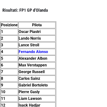
Risultati: FP1 GP d'Olanda
Posizione
Pilota
1
Oscar Piastri
2
Lando Norris
3
Lance Stroll
4
Fernando Alonso
5
Alexander Albon
6
Max Verstappen
7
George Russell
8
Carlos Sainz
9
Gabriel Bortoleto
10
Pierre Gasly
11
Liam Lawson
12
Isack Hadjar