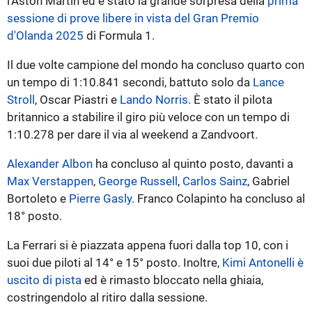
l'Aston Martin ed è stato la grande sorpresa della
prima
sessione di prove libere in vista del Gran Premio
d'Olanda 2025
di Formula 1.
Il due volte campione del mondo ha concluso quarto con
un tempo di 1:10.841 secondi, battuto solo da
Lance
Stroll
, Oscar Piastri e
Lando Norris
. È stato il pilota
britannico a stabilire il giro più veloce con un tempo di
1:10.278 per dare il via al weekend a Zandvoort.
Alexander Albon
ha concluso al quinto posto, davanti a
Max Verstappen
,
George Russell
,
Carlos Sainz
, Gabriel
Bortoleto e
Pierre Gasly
. Franco Colapinto ha concluso al
18° posto.
La Ferrari si è piazzata appena fuori dalla top 10, con i
suoi due piloti al 14° e 15° posto. Inoltre,
Kimi Antonelli è
uscito di pista
ed è rimasto bloccato nella ghiaia,
costringendolo al ritiro dalla sessione.