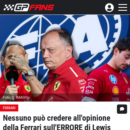
Foto: © IMAGO
FERRARI
Nessuno può credere all'opinione
della Ferrari sull'ERRORE di Lewis