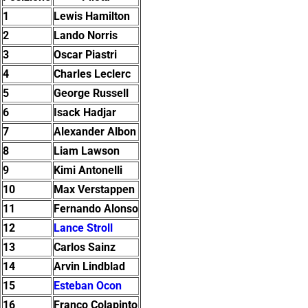
1
Lewis Hamilton
2
Lando Norris
3
Oscar Piastri
4
Charles Leclerc
5
George Russell
6
Isack Hadjar
7
Alexander Albon
8
Liam Lawson
9
Kimi Antonelli
10
Max Verstappen
11
Fernando Alonso
12
Lance Stroll
13
Carlos Sainz
14
Arvin Lindblad
15
Esteban Ocon
16
Franco Colapinto