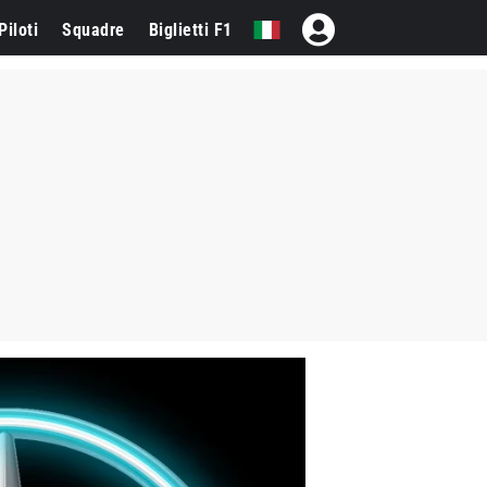
Piloti
Squadre
Biglietti F1