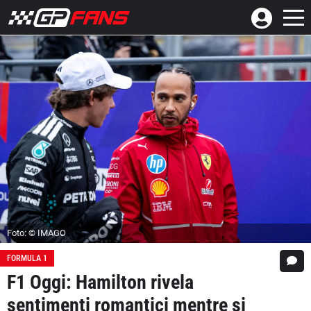
Foto: © IMAGO
FORMULA 1
F1 Oggi: Hamilton rivela
sentimenti romantici mentre si