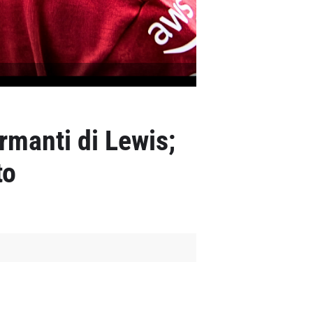
armanti di Lewis;
to