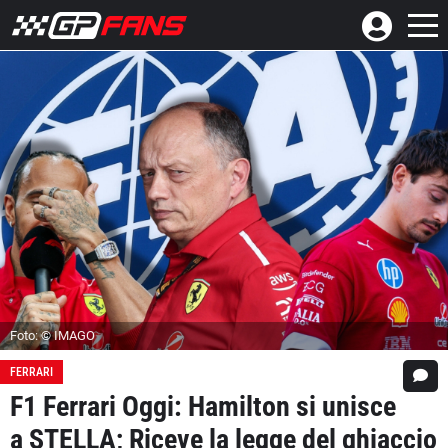
Foto: © IMAGO
FERRARI
F1 Ferrari Oggi: Hamilton si unisce
a STELLA; Riceve la legge del ghiaccio