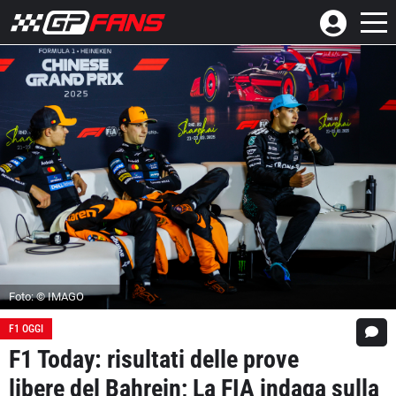
Foto: © IMAGO
F1 OGGI
F1 Today: risultati delle prove
libere del Bahrein; La FIA indaga sulla