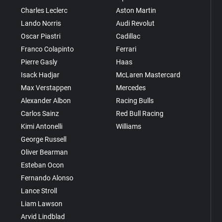
Charles Leclerc
Aston Martin
Lando Norris
Audi Revolut
Oscar Piastri
Cadillac
Franco Colapinto
Ferrari
Pierre Gasly
Haas
Isack Hadjar
McLaren Mastercard
Max Verstappen
Mercedes
Alexander Albon
Racing Bulls
Carlos Sainz
Red Bull Racing
Kimi Antonelli
Williams
George Russell
Oliver Bearman
Esteban Ocon
Fernando Alonso
Lance Stroll
Liam Lawson
Arvid Lindblad