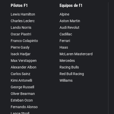
Pilotos F1
Equipos de f1
Lewis Hamilton
Alpine
Charles Leclerc
Aston Martin
Lando Norris
Audi Revolut
Oscar Piastri
Cadillac
Franco Colapinto
Ferrari
Pierre Gasly
Haas
Isack Hadjar
McLaren Mastercard
Max Verstappen
Mercedes
Alexander Albon
Racing Bulls
Carlos Sainz
Red Bull Racing
Kimi Antonelli
Williams
George Russell
Oliver Bearman
Esteban Ocon
Fernando Alonso
Lance Stroll