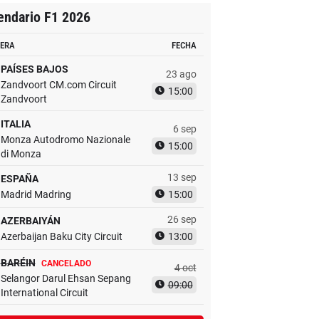
endario F1 2026
ERA
FECHA
PAÍSES BAJOS
23 ago
Zandvoort CM.com Circuit
15:00
Zandvoort
ITALIA
6 sep
Monza Autodromo Nazionale
15:00
di Monza
13 sep
ESPAÑA
Madrid Madring
15:00
26 sep
AZERBAIYÁN
Azerbaijan Baku City Circuit
13:00
BARÉIN
CANCELADO
4 oct
Selangor Darul Ehsan Sepang
09:00
International Circuit