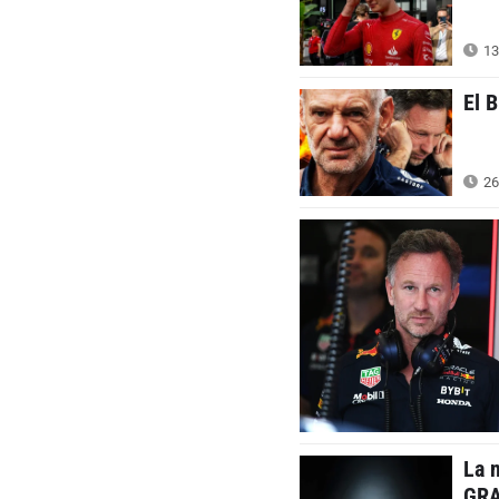
13
El 
26
La 
GRA