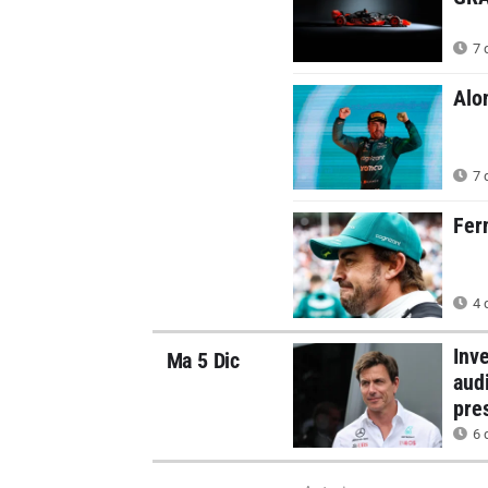
7 
Alo
7 
Fer
4 
Inv
Ma 5 Dic
aud
pre
6 