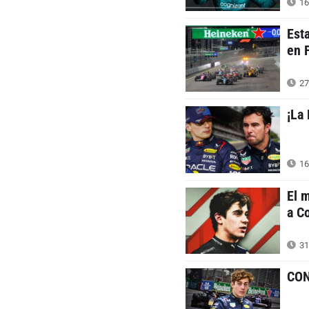
16
Est
en 
27
¡La
16
El 
a C
31
CON