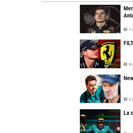
Mer
Ant
1 d
FIL
9 
New
2 
La 