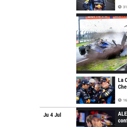
31
La 
Che
16
ALE
Ju 4 Jul
con