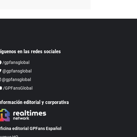
íguenos en las redes sociales
/gpfansglobal
@gpfansglobal
@gpfansglobal
/GPFansGlobal
nformación editorial y corporativa
ficina editorial GPFans Español
venue HQ