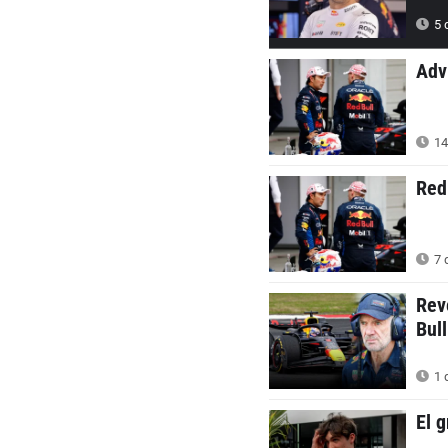
5 d
Adv
14
Red
7 
Rev
Bull
1 
El 