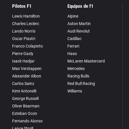
Pilotos F1
Equipos de f1
Lewis Hamilton
Alpine
Charles Leclerc
Aston Martin
Lando Norris
Audi Revolut
Oscar Piastri
Cadillac
Franco Colapinto
Ferrari
Pierre Gasly
Haas
Isack Hadjar
McLaren Mastercard
Max Verstappen
Mercedes
Alexander Albon
Racing Bulls
Carlos Sainz
Red Bull Racing
Kimi Antonelli
Williams
George Russell
Oliver Bearman
Esteban Ocon
Fernando Alonso
Lance Stroll