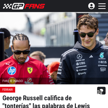
Foto: © IMAGO
FERRARI
George Russell califica de
"tonterías" las palabras de Lewis