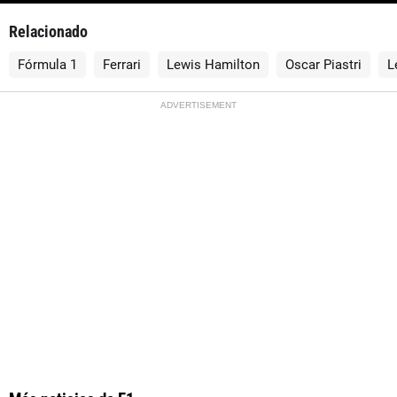
Relacionado
Fórmula 1
Ferrari
Lewis Hamilton
Oscar Piastri
L
ADVERTISEMENT