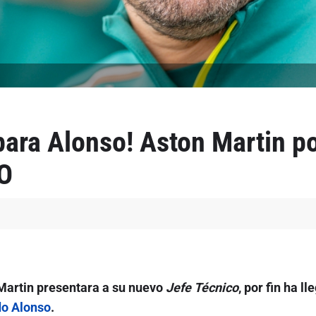
para Alonso! Aston Martin p
O
Martin presentara a su nuevo
Jefe Técnico
, por fin ha 
o Alonso
.