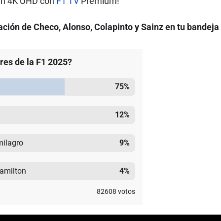
 en 4K UHD con
F1 TV
Premium!
ción de Checo, Alonso, Colapinto y Sainz en tu bandeja
ores de la F1 2025?
75
%
12
%
milagro
9
%
Hamilton
4
%
82608
votos