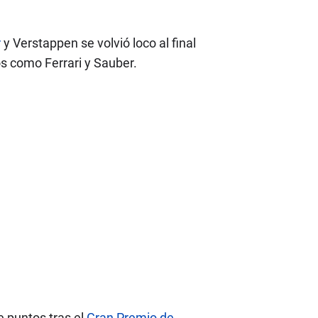
r
y Verstappen se volvió loco al final
s como Ferrari y Sauber.
e puntos tras el
Gran Premio de