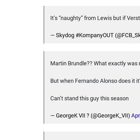
It’s “naughty” from Lewis but if Verst
— Skydog #KompanyOUT (@FCB_S
Martin Brundle?? What exactly was 
But when Fernando Alonso does it it’
Can’t stand this guy this season
— GeorgeK VII ? (@GeorgeK_VII)
Apr