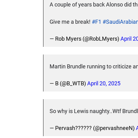
A couple of years back Alonso did th
Give me a break!
#F1
#SaudiArabia
— Rob Myers (@RobLMyers)
April 2
Martin Brundle running to criticize 
— B (@B_WTB)
April 20, 2025
So why is Lewis naughty..Wtf Brund
— Pervash?????? (@pervashneeN)