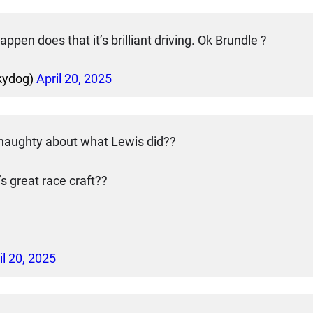
appen does that it’s brilliant driving. Ok Brundle ?
kydog)
April 20, 2025
naughty about what Lewis did??
s great race craft??
il 20, 2025