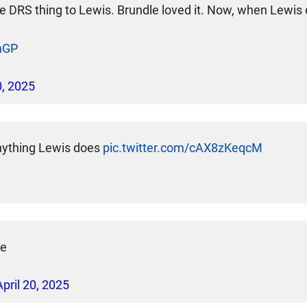
e DRS thing to Lewis. Brundle loved it. Now, when Lewis do
nGP
0, 2025
anything Lewis does
pic.twitter.com/cAX8zKeqcM
le
April 20, 2025