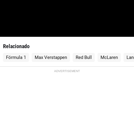
Relacionado
Fórmula 1
Max Verstappen
Red Bull
McLaren
Lan
ADVERTISEMENT