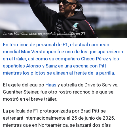
Lewis Hamilton tiene un papel de producción en 'F1'
En términos de personal de F1, el actual campeón
mundial Max Verstappen fue uno de los que aparecieron
en el tráiler, así como su compañero Checo Pérez y
los
españoles Alonso y Sainz en una escena con Pitt
mientras los pilotos se alinean al frente de la parrilla.
El exjefe del equipo
Haas
y estrella de Drive to Survive,
Guenther Steiner, fue otro rostro reconocible que se
mostró en el breve tráiler.
La película de F1 protagonizada por Brad Pitt se
estrenará internacionalmente el 25 de junio de 2025,
mientras que en Norteamérica, se lanzará dos días