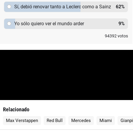
Sí, debió renovar tanto a Leclerc como a Sainz
62
%
Yo sólo quiero ver el mundo arder
9
%
94392
votos
Relacionado
Max Verstappen
Red Bull
Mercedes
Miami
Gianp