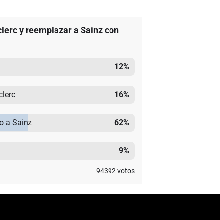
clerc y reemplazar a Sainz con
12
%
clerc
16
%
mo a Sainz
62
%
9
%
94392
votos