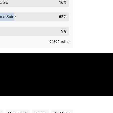
clerc
16
%
mo a Sainz
62
%
9
%
94392
votos