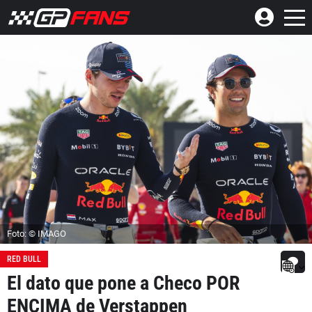
Foto: © IMAGO
RED BULL
El dato que pone a Checo POR
ENCIMA de Verstappen