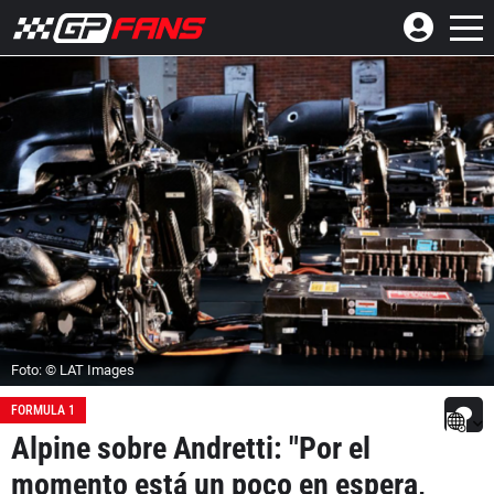
Foto: © LAT Images
FORMULA 1
Alpine sobre Andretti: "Por el
momento está un poco en espera,