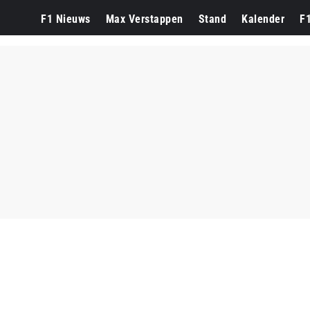
n
Red Bull Racing
F1 Nieuws
Max Verstappen
Stand
Kalender
F