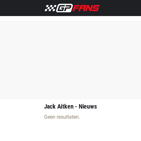
Home
F1 Nieuws
Max Verstappen
FIA
Aston Marti
Jack Aitken - Nieuws
Geen resultaten.