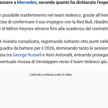
passare a
Mercedes
, secondo quanto ha dichiarato l’esp
un possibile trasferimento nel team tedesco, grazie all’in
ciso di confermare il suo impegno con la Red Bull, ribadito
e di Milton Keynes almeno fino alla scadenza del contratto,
i è rivelato complicato, registrando soltanto otto punti ne
adra da battere per il 2026, dominando tanto le sessioni
ata tra
George Russell
e Kimi Antonelli, entrambi protagonis
’eventuale mossa di Verstappen verso il team tedesco già
L'articolo continua sotto il video