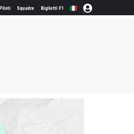
Piloti
Squadre
Biglietti F1