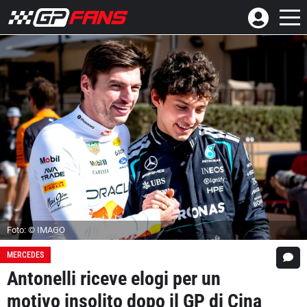
Foto: © IMAGO
MERCEDES
Antonelli riceve elogi per un
motivo insolito dopo il GP di Cina