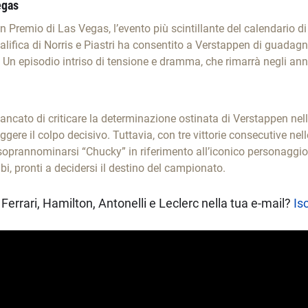
egas
an Premio di Las Vegas, l’evento più scintillante del calendario d
 squalifica di Norris e Piastri ha consentito a Verstappen di guada
 Un episodio intriso di tensione e dramma, che rimarrà negli anna
cato di criticare la determinazione ostinata di Verstappen nella
gere il colpo decisivo. Tuttavia, con tre vittorie consecutive nel
 soprannominarsi “Chucky” in riferimento all’iconico personaggio h
i, pronti a decidersi il destino del campionato.
Ferrari, Hamilton, Antonelli e Leclerc nella tua e-mail?
Isc