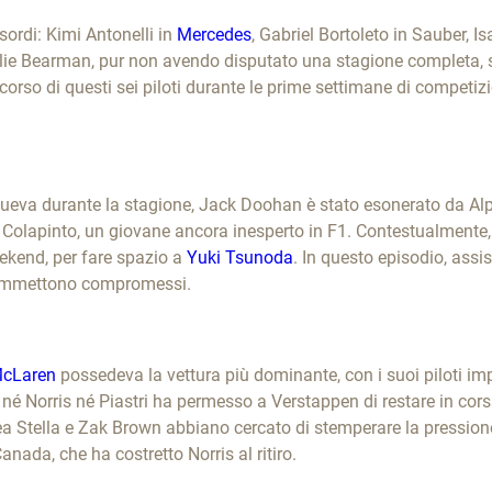
esordi: Kimi Antonelli in
Mercedes
, Gabriel Bortoleto in Sauber, I
lie Bearman, pur non avendo disputato una stagione completa, s
rcorso di questi sei piloti durante le prime settimane di competi
ngueva durante la stagione, Jack Doohan è stato esonerato da A
 Colapinto, un giovane ancora inesperto in F1. Contestualmente,
ekend, per fare spazio a
Yuki Tsunoda
. In questo episodio, assi
n ammettono compromessi.
cLaren
possedeva la vettura più dominante, con i suoi piloti impeg
re né Norris né Piastri ha permesso a Verstappen di restare in c
a Stella e Zak Brown abbiano cercato di stemperare la pressione
anada, che ha costretto Norris al ritiro.