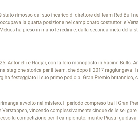
è stato rimosso dal suo incarico di direttore del team Red Bull ne
 occupava la quarta posizione nel campionato costruttori e Vers
 Mekies ha preso in mano le redini e, dalla seconda metà della st
025: Antonelli e Hadjar, con la loro monoposto in Racing Bulls. 
a stagione storica per il team, che dopo il 2017 raggiungeva il r
g ha festeggiato il suo primo podio al Gran Premio britannico,
imanga avvolto nel mistero, il periodo compreso tra il Gran Premio
 e Verstappen, vincendo complessivamente cinque delle sei gare e
eso la competizione per il campionato, mentre Piastri guidava l