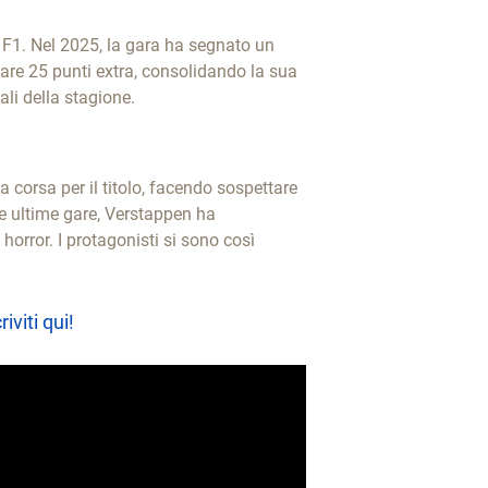
i F1. Nel 2025, la gara ha segnato un
gnare 25 punti extra, consolidando la sua
li della stagione.
 corsa per il titolo, facendo sospettare
le ultime gare, Verstappen ha
orror. I protagonisti si sono così
riviti qui!