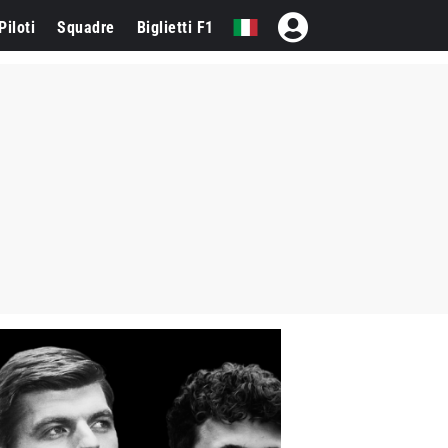
Piloti
Squadre
Biglietti F1