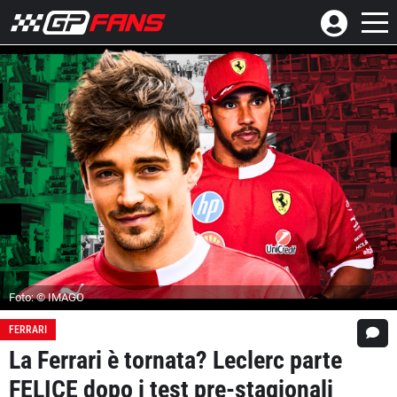
Foto: © IMAGO
FERRARI
La Ferrari è tornata? Leclerc parte
FELICE dopo i test pre-stagionali