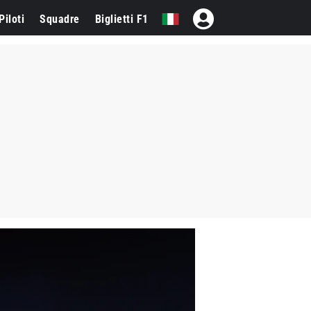
Piloti
Squadre
Biglietti F1