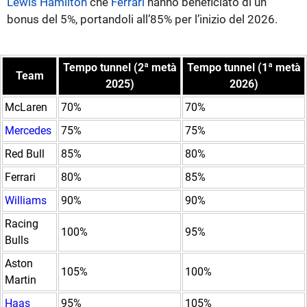
Lewis Hamilton
che
Ferrari
hanno beneficiato di un
bonus del 5%, portandoli all’85% per l’inizio del 2026.
Tempo tunnel (2ª metà
Tempo tunnel (1ª metà
Team
2025)
2026)
McLaren
70%
70%
Mercedes
75%
75%
Red Bull
85%
80%
Ferrari
80%
85%
Williams
90%
90%
Racing
100%
95%
Bulls
Aston
105%
100%
Martin
Haas
95%
105%