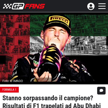
Foto: © IMAGO
FORMULA 1
Stanno sorpassando il campione?
Risultati di F1 trapelati ad Abu Dhabi