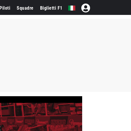
Piloti
Squadre
Biglietti F1