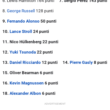
6. Lewis Hamilton 164 punti
7. Sergio Pérez 143 punti
8.
George Russell
128 punti
9.
Fernando Alonso
50 punti
10.
Lance Stroll
24 punti
11. Nico Hülkenberg 22 punti
12.
Yuki Tsunoda
22 punti
13.
Daniel Ricciardo
12 punti
14.
Pierre Gasly
8 punti
15. Oliver Bearman 6 punti
16.
Kevin Magnussen
6 punti
18.
Alexander Albon
6 punti
ADVERTISEMENT