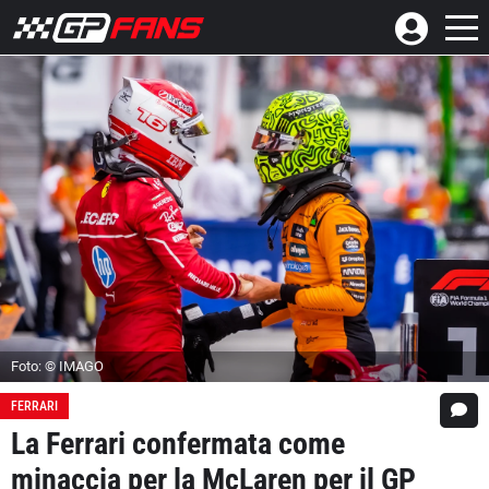
Foto: © IMAGO
FERRARI
La Ferrari confermata come
minaccia per la McLaren per il GP