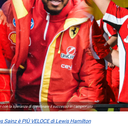
i con la speranza di ripristinare il successo in campionato
los Sainz è PIÙ VELOCE di Lewis Hamilton