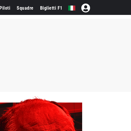
Piloti
Squadre
Biglietti F1