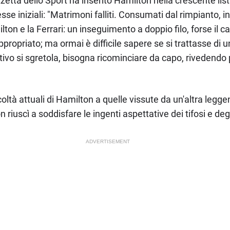
tta dello Sport ha inserito Hamilton nella crescente lis
 iniziali: "Matrimoni falliti. Consumati dal rimpianto, i
ton e la Ferrari: un inseguimento a doppio filo, forse il 
propriato; ma ormai è difficile sapere se si trattasse di 
ivo si sgretola, bisogna ricominciare da capo, rivedendo p
icoltà attuali di Hamilton a quelle vissute da un'altra leg
uscì a soddisfare le ingenti aspettative dei tifosi e degli
ADVERTISEMENT