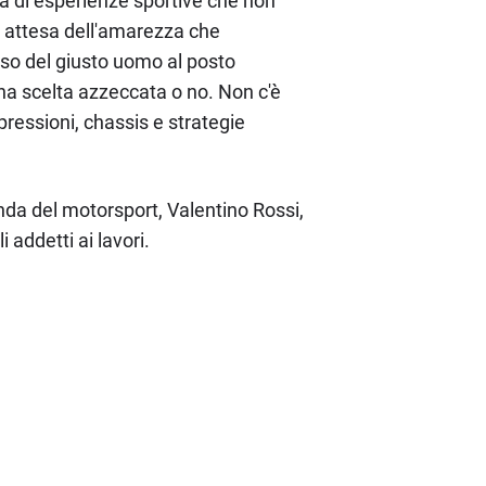
ta di esperienze sportive che non
n attesa dell'amarezza che
caso del giusto uomo al posto
una scelta azzeccata o no. Non c'è
ressioni, chassis e strategie
genda del motorsport, Valentino Rossi,
 addetti ai lavori.