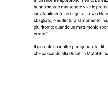
In un recente approfondimento, La Gazze
hanno saputo mantenere vive le promesse
inevitabilmente ne seguirà. Lewis Hamil
sbagliato, o addirittura al momento inap
più ritorno: quando un matrimonio sport
errate."
Il giornale ha inoltre paragonato le diff
che passando alla Ducati in MotoGP non ri