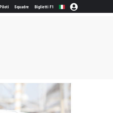
Piloti
Squadre
Biglietti F1