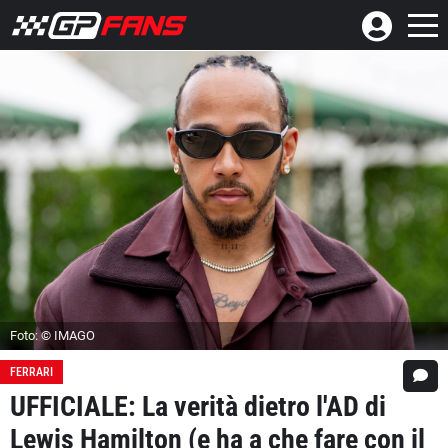
Foto: © IMAGO
FERRARI
UFFICIALE: La verità dietro l'AD di
Lewis Hamilton (e ha a che fare con il